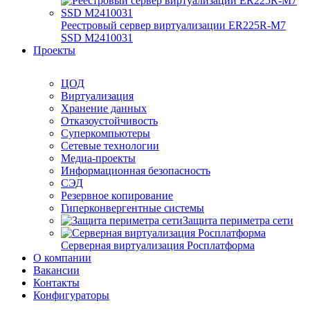
Реестровый сервер виртуализации ER225R-M7
SSD М2410031
Проекты
ЦОД
Виртуализация
Хранение данных
Отказоустойчивость
Суперкомпьютеры
Сетевые технологии
Медиа-проекты
Информационная безопасность
СЭД
Резервное копирование
Гиперконвергентные системы
Защита периметра сети
Серверная виртуализация Росплатформа
О компании
Вакансии
Контакты
Конфигураторы