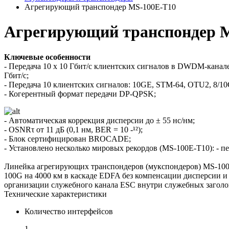
Агрегирующий транспондер MS-100E-T10
Агрегирующий транспондер 
Ключевые особенности
- Передача 10 х 10 Гбит/с клиентских сигналов в DWDM-канал
Гбит/с;
- Передача 10 клиентских сигналов: 10GE, STM-64, OTU2, 8/1
- Когерентный формат передачи DP-QPSK;
- Автоматическая коррекция дисперсии до ± 55 нс/нм;
- OSNRτ от 11 дБ (0,1 нм, BER = 10 -¹²);
- Блок сертифицирован BROCADE;
- Установлено несколько мировых рекордов (MS-100E-T10): - п
Линейка агрегирующих транспондеров (мукспондеров) MS-100E
100G на 4000 км в каскаде EDFA без компенсации дисперсии и 
организации служебного канала ESC внутри служебных заго
Технические характеристики
Количество интерфейсов
1