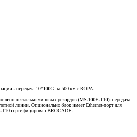
ерации - передача 10*100G на 500 км c ROPA.
овлено несколько мировых рекордов (MS-100E-T10): передача
летной линии. Опционально блок имеет Ethernet-порт для
00E-T10 сертифицирован BROCADE.