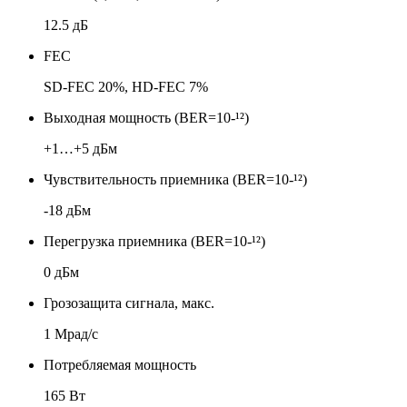
12.5 дБ
FEC
SD-FEC 20%, HD-FEC 7%
Выходная мощность (BER=10-¹²)
+1…+5 дБм
Чувствительность приемника (BER=10-¹²)
-18 дБм
Перегрузка приемника (BER=10-¹²)
0 дБм
Грозозащита сигнала, макс.
1 Мрад/с
Потребляемая мощность
165 Вт