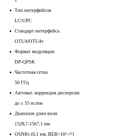
Тип интерфейсов
LC/UPC
Стандарт интерфейса
OTU4/OTU4v
Формат модуляции
DP-QPSK
Частотная сетка
50 ГГц
Автомат. коррекция дисперсии
до ± 55 нс/нм
Диапазон длин волн
1528,7-1567,1 нм
OSNRτ (0,1 нм, BER=10^-¹²)