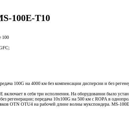
MS-100E-T10
е 100
0GFC;
ередача 100G на 4000 км без компенсации дисперсии и без реген
 включает в себя три исполнения. На оборудовании было устан
без регенерации; передача 10х100G на 500 км c ROPA в однопро
ловков OTN OTU4 на рабочей длине волны мукспондера. MS-1