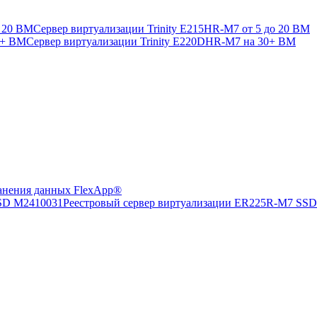
Сервер виртуализации Trinity E215HR-M7 от 5 до 20 ВМ
Сервер виртуализации Trinity E220DHR-M7 на 30+ ВМ
анения данных FlexApp®
Реестровый сервер виртуализации ER225R-M7 SS