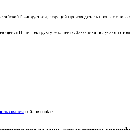
оссийской IT-индустрии, ведущий производитель программного 
имеющейся IT-инфраструктуре клиента. Заказчики получают гото
пользования
файлов cookie.
сервера под задачи, предоставим специ