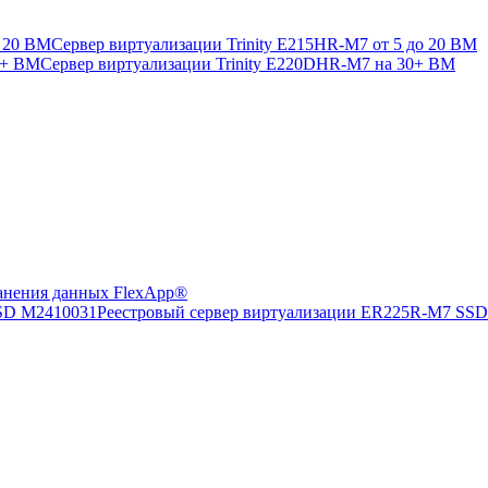
Сервер виртуализации Trinity E215HR-M7 от 5 до 20 ВМ
Сервер виртуализации Trinity E220DHR-M7 на 30+ ВМ
анения данных FlexApp®
Реестровый сервер виртуализации ER225R-M7 SS