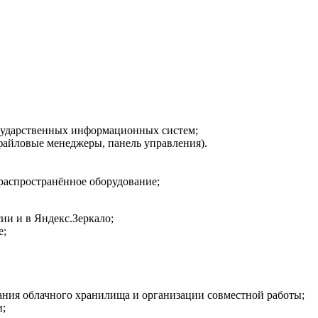
осударственных информационных систем;
файловые менеджеры, панель управления).
распространённое оборудование;
и и в Яндекс.Зеркало;
е;
ания облачного хранилища и организации совместной работы;
и;