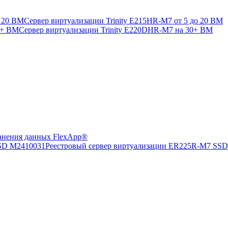
Сервер виртуализации Trinity E215HR-M7 от 5 до 20 ВМ
Сервер виртуализации Trinity E220DHR-M7 на 30+ ВМ
анения данных FlexApp®
Реестровый сервер виртуализации ER225R-M7 SS