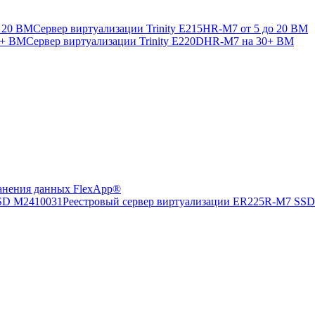
Сервер виртуализации Trinity E215HR-M7 от 5 до 20 ВМ
Сервер виртуализации Trinity E220DHR-M7 на 30+ ВМ
анения данных FlexApp®
Реестровый сервер виртуализации ER225R-M7 SS