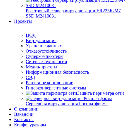
Реестровый сервер виртуализации ER225R-M7
SSD М2410031
Проекты
ЦОД
Виртуализация
Хранение данных
Отказоустойчивость
Суперкомпьютеры
Сетевые технологии
Медиа-проекты
Информационная безопасность
СЭД
Резервное копирование
Гиперконвергентные системы
Защита периметра сети
Серверная виртуализация Росплатформа
О компании
Вакансии
Контакты
Конфигураторы