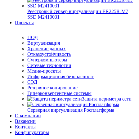
Реестровый сервер виртуализации ER225R-M7
SSD М2410031
Проекты
ЦОД
Виртуализация
Хранение данных
Отказоустойчивость
Суперкомпьютеры
Сетевые технологии
Медиа-проекты
Информационная безопасность
СЭД
Резервное копирование
Гиперконвергентные системы
Защита периметра сети
Серверная виртуализация Росплатформа
О компании
Вакансии
Контакты
Конфигураторы