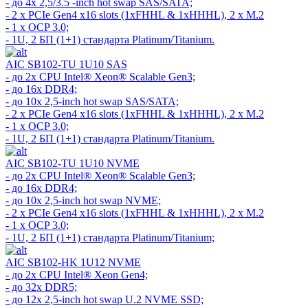
- до 4x 2,5/3.5 -inch hot swap SAS/SATA;
- 2 x PCIe Gen4 x16 slots (1xFHHL & 1xHHHL), 2 x M.2
- 1 x OCP 3.0;
- 1U, 2 БП (1+1) стандарта Platinum/Titanium.
AIC SB102-TU 1U10 SAS
- до 2х CPU Intel® Xeon® Scalable Gen3;
- до 16x DDR4;
- до 10x 2,5-inch hot swap SAS/SATA;
- 2 x PCIe Gen4 x16 slots (1xFHHL & 1xHHHL), 2 x M.2
- 1 x OCP 3.0;
- 1U, 2 БП (1+1) стандарта Platinum/Titanium.
AIC SB102-TU 1U10 NVME
- до 2х CPU Intel® Xeon® Scalable Gen3;
- до 16x DDR4;
- до 10x 2,5-inch hot swap NVME;
- 2 x PCIe Gen4 x16 slots (1xFHHL & 1xHHHL), 2 x M.2
- 1 x OCP 3.0;
- 1U, 2 БП (1+1) стандарта Platinum/Titanium;
AIC SB102-HK 1U12 NVME
- до 2х CPU Intel® Xeon Gen4;
- до 32x DDR5;
- до 12x 2,5-inch hot swap U.2 NVME SSD;