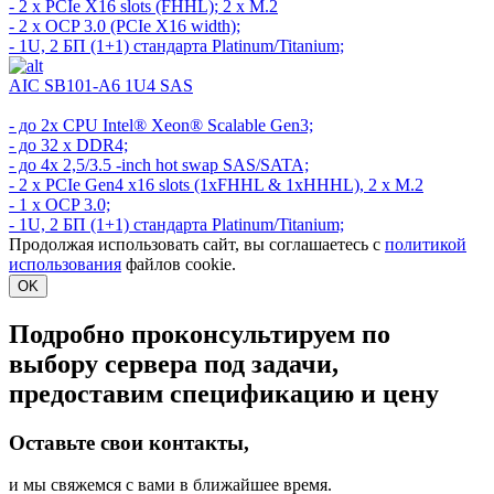
- 2 x PCIe X16 slots (FHHL); 2 x M.2
- 2 x OCP 3.0 (PCIe X16 width);
- 1U, 2 БП (1+1) стандарта Platinum/Titanium;
AIC SB101-A6 1U4 SAS
- до 2х CPU Intel® Xeon® Scalable Gen3;
- до 32 x DDR4;
- до 4x 2,5/3.5 -inch hot swap SAS/SATA;
- 2 x PCIe Gen4 x16 slots (1xFHHL & 1xHHHL), 2 x M.2
- 1 x OCP 3.0;
- 1U, 2 БП (1+1) стандарта Platinum/Titanium;
Продолжая использовать сайт, вы соглашаетесь с
политикой
использования
файлов cookie.
OK
Подробно проконсультируем по
выбору сервера под задачи,
предоставим спецификацию и цену
Оставьте свои контакты,
и мы свяжемся с вами в ближайшее время.