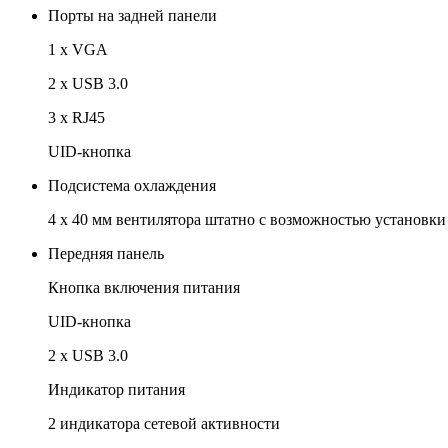
Порты на задней панели
1 x VGA
2 х USB 3.0
3 х RJ45
UID-кнопка
Подсистема охлаждения
4 x 40 мм вентилятора штатно с возможностью установки
Передняя панель
Кнопка включения питания
UID-кнопка
2 x USB 3.0
Индикатор питания
2 индикатора сетевой активности