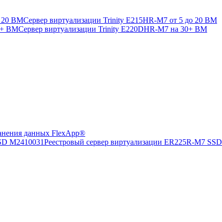
Сервер виртуализации Trinity E215HR-M7 от 5 до 20 ВМ
Сервер виртуализации Trinity E220DHR-M7 на 30+ ВМ
анения данных FlexApp®
Реестровый сервер виртуализации ER225R-M7 SS