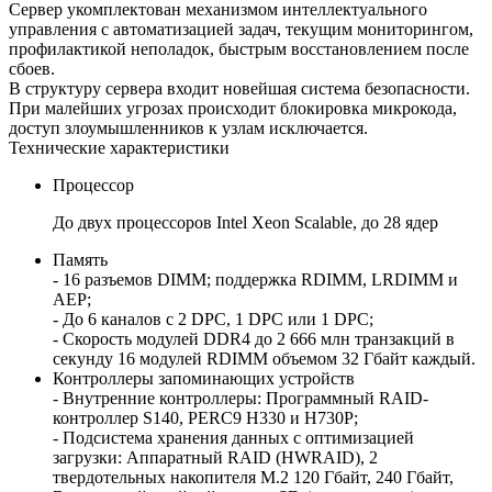
Сервер укомплектован механизмом интеллектуального
управления с автоматизацией задач, текущим мониторингом,
профилактикой неполадок, быстрым восстановлением после
сбоев.
В структуру сервера входит новейшая система безопасности.
При малейших угрозах происходит блокировка микрокода,
доступ злоумышленников к узлам исключается.
Технические характеристики
Процессор
До двух процессоров Intel Xeon Scalable, до 28 ядер
Память
- 16 разъемов DIMM; поддержка RDIMM, LRDIMM и
AEP;
- До 6 каналов с 2 DPC, 1 DPC или 1 DPC;
- Скорость модулей DDR4 до 2 666 млн транзакций в
секунду 16 модулей RDIMM объемом 32 Гбайт каждый.
Контроллеры запоминающих устройств
- Внутренние контроллеры: Программный RAID-
контроллер S140, PERC9 H330 и H730P;
- Подсистема хранения данных с оптимизацией
загрузки: Аппаратный RAID (HWRAID), 2
твердотельных накопителя M.2 120 Гбайт, 240 Гбайт,