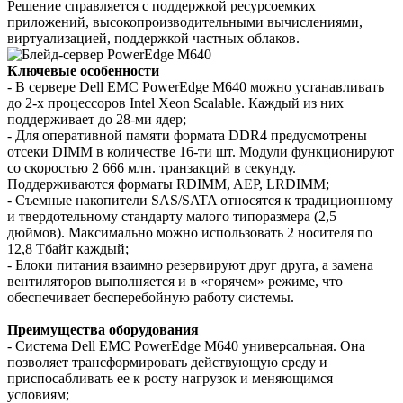
Решение справляется с поддержкой ресурсоемких
приложений, высокопроизводительными вычислениями,
виртуализацией, поддержкой частных облаков.
Ключевые особенности
- В сервере Dell EMC PowerEdge M640 можно устанавливать
до 2-х процессоров Intel Xeon Scalable. Каждый из них
поддерживает до 28-ми ядер;
- Для оперативной памяти формата DDR4 предусмотрены
отсеки DIMM в количестве 16-ти шт. Модули функционируют
со скоростью 2 666 млн. транзакций в секунду.
Поддерживаются форматы RDIMM, AEP, LRDIMM;
- Съемные накопители SAS/SATA относятся к традиционному
и твердотельному стандарту малого типоразмера (2,5
дюймов). Максимально можно использовать 2 носителя по
12,8 Тбайт каждый;
- Блоки питания взаимно резервируют друг друга, а замена
вентиляторов выполняется и в «горячем» режиме, что
обеспечивает бесперебойную работу системы.
Преимущества оборудования
- Система Dell EMC PowerEdge M640 универсальная. Она
позволяет трансформировать действующую среду и
приспосабливать ее к росту нагрузок и меняющимся
условиям;