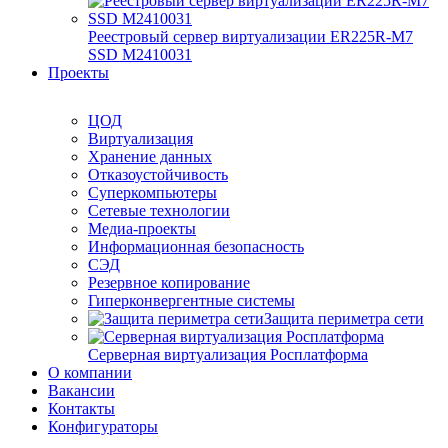
Реестровый сервер виртуализации ER225R-M7
SSD М2410031
Проекты
ЦОД
Виртуализация
Хранение данных
Отказоустойчивость
Суперкомпьютеры
Сетевые технологии
Медиа-проекты
Информационная безопасность
СЭД
Резервное копирование
Гиперконвергентные системы
Защита периметра сети
Серверная виртуализация Росплатформа
О компании
Вакансии
Контакты
Конфигураторы