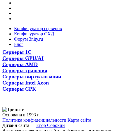
Конфигуратор серверов
Конфигуратор СХД
Форум 3nity.ru
Блог
Серверы 1С
Серверы GPU/AI
Серверы AMD
Серверы хранения
Серверы виртуализации
Серверы Intel Xeon
Серверы СРК
Основана в 1993 г.
Политика конфиденциальности
Карта сайта
Дизайн сайта —
Егор Сорокин
Вся представленная на сайте информация, в том числе