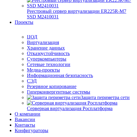
Реестровый сервер виртуализации ER225R-M7
SSD М2410031
Проекты
ЦОД
Виртуализация
Хранение данных
Отказоустойчивость
Суперкомпьютеры
Сетевые технологии
Медиа-проекты
Информационная безопасность
СЭД
Резервное копирование
Гиперконвергентные системы
Защита периметра сети
Серверная виртуализация Росплатформа
О компании
Вакансии
Контакты
Конфигураторы