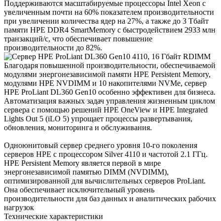
Поддерживаются масштабируемые процессоры Intel Xeon с
увеличенным почти на 60% показателем производительности
при увеличении количества ядер на 27%, а также до 3 Тбайт
памяти HPE DDR4 SmartMemory с быстродействием 2933 млн
транзакций/с, что обеспечивает повышение
производительности до 82%.
Благодаря повышенной производительности, обеспечиваемой
модулями энергонезависимой памяти HPE Persistent Memory,
модулями HPE NVDIMM и 10 накопителями NVMe, сервер
HPE ProLiant DL360 Gen10 особенно эффективен для бизнеса.
Автоматизация важных задач управления жизненным циклом
сервера с помощью решений HPE OneView и HPE Integrated
Lights Out 5 (iLO 5) упрощает процессы развертывания,
обновления, мониторинга и обслуживания.
Одноюнитовый сервер среднего уровня 10-го поколения
серверов HPE с процессором Silver 4110 и частотой 2.1 ГГц.
HPE Persistent Memory является первой в мире
энергонезависимой памятью DIMM (NVDIMM),
оптимизированной для вычислительных серверов ProLiant.
Она обеспечивает исключительный уровень
производительности для баз данных и аналитических рабочих
нагрузок
Технические характеристики