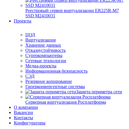
Реестровый сервер виртуализации ER225R-M7
SSD М2410031
Проекты
ЦОД
Виртуализация
Хранение данных
Отказоустойчивость
Суперкомпьютеры
Сетевые технологии
Медиа-проекты
Информационная безопасность
СЭД
Резервное копирование
Гиперконвергентные системы
Защита периметра сети
Серверная виртуализация Росплатформа
О компании
Вакансии
Контакты
Конфигураторы