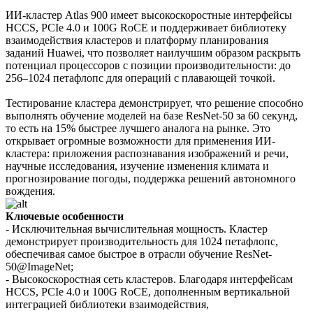
ИИ-кластер Atlas 900 имеет высокоскоростные интерфейсы
HCCS, PCIe 4.0 и 100G RoCE и поддерживает библиотеку
взаимодействия кластеров и платформу планирования
заданий Huawei, что позволяет наилучшим образом раскрыть
потенциал процессоров с позиции производительности: до
256–1024 петафлопс для операций с плавающей точкой.
Тестирование кластера демонстрирует, что решение способно
выполнять обучение моделей на базе ResNet-50 за 60 секунд,
то есть на 15% быстрее лучшего аналога на рынке. Это
открывает огромные возможности для применения ИИ-
кластера: приложения распознавания изображений и речи,
научные исследования, изучение изменения климата и
прогнозирование погоды, поддержка решений автономного
вождения.
Ключевые особенности
- Исключительная вычислительная мощность. Кластер
демонстрирует производительность для 1024 петафлопс,
обеспечивая самое быстрое в отрасли обучение ResNet-
50@ImageNet;
- Высокоскоростная сеть кластеров. Благодаря интерфейсам
HCCS, PCIe 4.0 и 100G RoCE, дополненным вертикальной
интеграцией библиотеки взаимодействия,