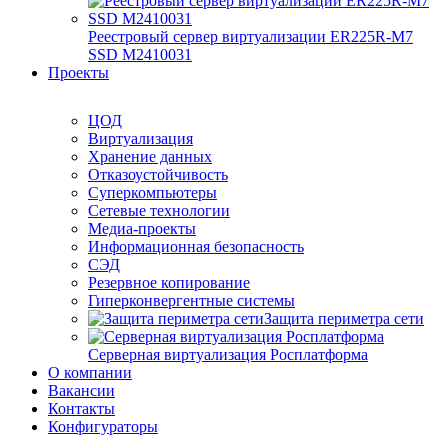
Реестровый сервер виртуализации ER225R-M7
SSD М2410031
Проекты
ЦОД
Виртуализация
Хранение данных
Отказоустойчивость
Суперкомпьютеры
Сетевые технологии
Медиа-проекты
Информационная безопасность
СЭД
Резервное копирование
Гиперконвергентные системы
Защита периметра сети
Серверная виртуализация Росплатформа
О компании
Вакансии
Контакты
Конфигураторы