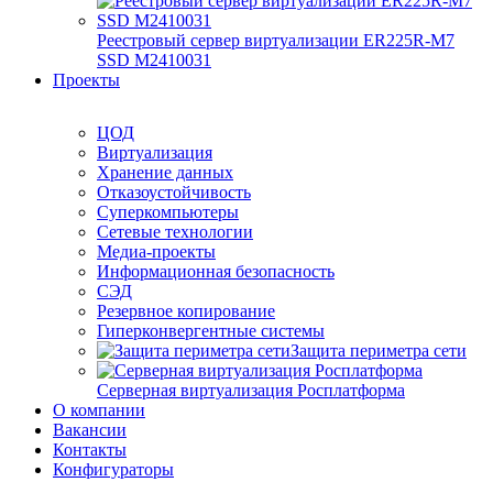
Реестровый сервер виртуализации ER225R-M7
SSD М2410031
Проекты
ЦОД
Виртуализация
Хранение данных
Отказоустойчивость
Суперкомпьютеры
Сетевые технологии
Медиа-проекты
Информационная безопасность
СЭД
Резервное копирование
Гиперконвергентные системы
Защита периметра сети
Серверная виртуализация Росплатформа
О компании
Вакансии
Контакты
Конфигураторы