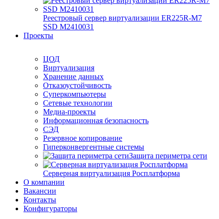
Реестровый сервер виртуализации ER225R-M7
SSD М2410031
Проекты
ЦОД
Виртуализация
Хранение данных
Отказоустойчивость
Суперкомпьютеры
Сетевые технологии
Медиа-проекты
Информационная безопасность
СЭД
Резервное копирование
Гиперконвергентные системы
Защита периметра сети
Серверная виртуализация Росплатформа
О компании
Вакансии
Контакты
Конфигураторы