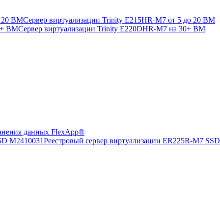
Сервер виртуализации Trinity E215HR-M7 от 5 до 20 ВМ
Сервер виртуализации Trinity E220DHR-M7 на 30+ ВМ
анения данных FlexApp®
Реестровый сервер виртуализации ER225R-M7 SS