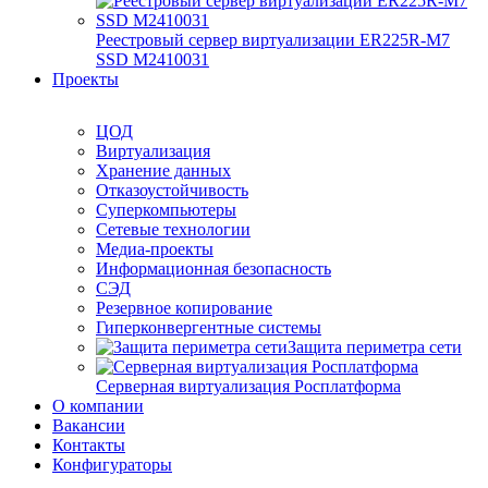
Реестровый сервер виртуализации ER225R-M7
SSD М2410031
Проекты
ЦОД
Виртуализация
Хранение данных
Отказоустойчивость
Суперкомпьютеры
Сетевые технологии
Медиа-проекты
Информационная безопасность
СЭД
Резервное копирование
Гиперконвергентные системы
Защита периметра сети
Серверная виртуализация Росплатформа
О компании
Вакансии
Контакты
Конфигураторы