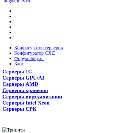
info@trinity.ru
Конфигуратор серверов
Конфигуратор СХД
Форум 3nity.ru
Блог
Серверы 1С
Серверы GPU/AI
Серверы AMD
Серверы хранения
Серверы виртуализации
Серверы Intel Xeon
Серверы СРК