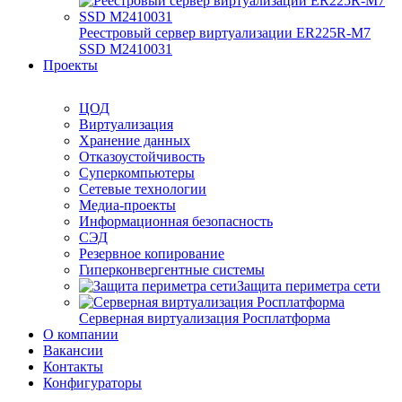
Реестровый сервер виртуализации ER225R-M7
SSD М2410031
Проекты
ЦОД
Виртуализация
Хранение данных
Отказоустойчивость
Суперкомпьютеры
Сетевые технологии
Медиа-проекты
Информационная безопасность
СЭД
Резервное копирование
Гиперконвергентные системы
Защита периметра сети
Серверная виртуализация Росплатформа
О компании
Вакансии
Контакты
Конфигураторы