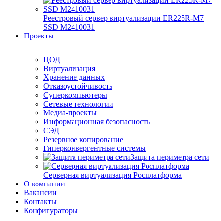
Реестровый сервер виртуализации ER225R-M7
SSD М2410031
Проекты
ЦОД
Виртуализация
Хранение данных
Отказоустойчивость
Суперкомпьютеры
Сетевые технологии
Медиа-проекты
Информационная безопасность
СЭД
Резервное копирование
Гиперконвергентные системы
Защита периметра сети
Серверная виртуализация Росплатформа
О компании
Вакансии
Контакты
Конфигураторы