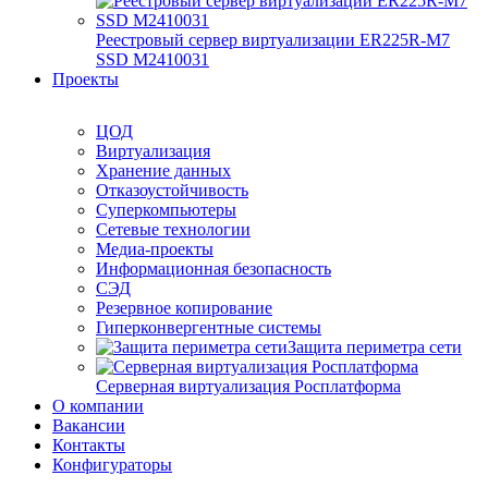
Реестровый сервер виртуализации ER225R-M7
SSD М2410031
Проекты
ЦОД
Виртуализация
Хранение данных
Отказоустойчивость
Суперкомпьютеры
Сетевые технологии
Медиа-проекты
Информационная безопасность
СЭД
Резервное копирование
Гиперконвергентные системы
Защита периметра сети
Серверная виртуализация Росплатформа
О компании
Вакансии
Контакты
Конфигураторы