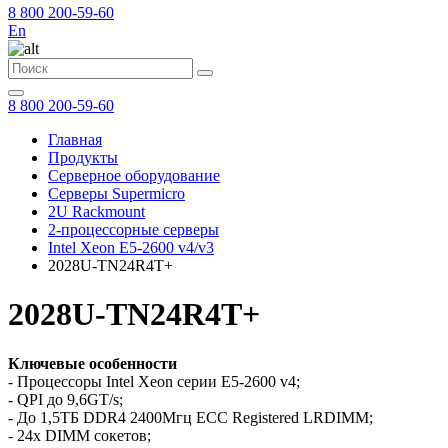
8 800 200-59-60
En
8 800 200-59-60
Главная
Продукты
Серверное оборудование
Серверы Supermicro
2U Rackmount
2-процессорные серверы
Intel Xeon E5-2600 v4/v3
2028U-TN24R4T+
2028U-TN24R4T+
Ключевые особенности
- Процессоры Intel Xeon серии E5-2600 v4;
- QPI до 9,6GT/s;
- До 1,5TБ DDR4 2400Мгц ECC Registered LRDIMM;
- 24x DIMM сокетов;