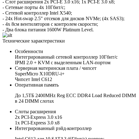
- Слот расширения 2x PCI-E 3.0 x16; 1x PCI-E 3.0 x8;
- Сетевые порты 4x 10Гбит/с;
- Сетевой контроллер Intel X540;
- 24x Hot-swap 2.5" отсеков для дисков NVMe; (4х SAS3);
- 4x 8см вентиляторов с контролем скорости;
- Два блока питания 1600W Platinum Level.
Технические характеристики
Особенности
Интегрированный сетевой контроллер 10Гбит/с
IPMI 2.0 + KVM с выделенным LAN-портом
Серверная материнская плата / чипсет
SuperMicro X10DRU-i+
Чипсет Intel C612
Оперативная память
До 1,5ТБ 2400MHz Reg ECC DDR4 Load Reduced DIMM
в 24 DIMM слотах
Слоты расширения
2х PCI-Express 3.0 x16
1х PCI-Express 3.0 x8
Интегрированный рэйд-контроллер
Intel C612 для 10 SATA3 (6Гбит/с) портов;