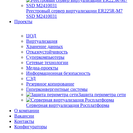
Реестровый сервер виртуализации ER225R-M7
SSD М2410031
Проекты
ЦОД
Виртуализация
Хранение данных
Отказоустойчивость
Суперкомпьютеры
Сетевые технологии
Медиа-проекты
Информационная безопасность
СЭД
Резервное копирование
Гиперконвергентные системы
Защита периметра сети
Серверная виртуализация Росплатформа
О компании
Вакансии
Контакты
Конфигураторы