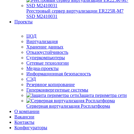
Реестровый сервер виртуализации ER225R-M7
SSD М2410031
Проекты
ЦОД
Виртуализация
Хранение данных
Отказоустойчивость
Суперкомпьютеры
Сетевые технологии
Медиа-проекты
Информационная безопасность
СЭД
Резервное копирование
Гиперконвергентные системы
Защита периметра сети
Серверная виртуализация Росплатформа
О компании
Вакансии
Контакты
Конфигураторы