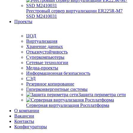
Реестровый сервер виртуализации ER225R-M7
SSD М2410031
Проекты
ЦОД
Виртуализация
Хранение данных
Отказоустойчивость
Суперкомпьютеры
Сетевые технологии
Медиа-проекты
Информационная безопасность
СЭД
Резервное копирование
Гиперконвергентные системы
Защита периметра сети
Серверная виртуализация Росплатформа
О компании
Вакансии
Контакты
Конфигураторы