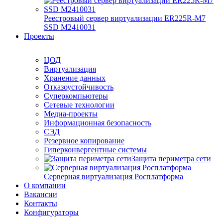
Реестровый сервер виртуализации ER225R-M7
SSD М2410031
Проекты
ЦОД
Виртуализация
Хранение данных
Отказоустойчивость
Суперкомпьютеры
Сетевые технологии
Медиа-проекты
Информационная безопасность
СЭД
Резервное копирование
Гиперконвергентные системы
Защита периметра сети
Серверная виртуализация Росплатформа
О компании
Вакансии
Контакты
Конфигураторы