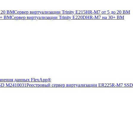
Сервер виртуализации Trinity E215HR-M7 от 5 до 20 ВМ
Сервер виртуализации Trinity E220DHR-M7 на 30+ ВМ
анения данных FlexApp®
Реестровый сервер виртуализации ER225R-M7 SS