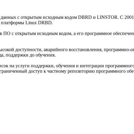
я данных с открытым исходным кодом DBRD и LINSTOR. С 2001 г
я платформы Linux DRBD.
ов ПО с открытым исходным кодом, а его программное обеспече
высокой доступности, аварийного восстановления, программно-
а, поддержки до обучения.
сок на услуги поддержки, обучения и интеграции программного
граниченный доступ к частному репозиторию программного обес