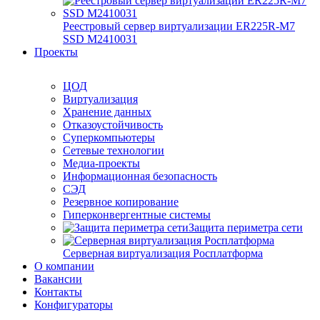
Реестровый сервер виртуализации ER225R-M7
SSD М2410031
Проекты
ЦОД
Виртуализация
Хранение данных
Отказоустойчивость
Суперкомпьютеры
Сетевые технологии
Медиа-проекты
Информационная безопасность
СЭД
Резервное копирование
Гиперконвергентные системы
Защита периметра сети
Серверная виртуализация Росплатформа
О компании
Вакансии
Контакты
Конфигураторы