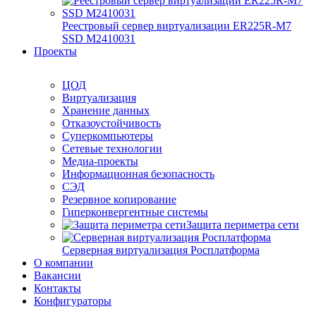
Реестровый сервер виртуализации ER225R-M7
SSD М2410031
Проекты
ЦОД
Виртуализация
Хранение данных
Отказоустойчивость
Суперкомпьютеры
Сетевые технологии
Медиа-проекты
Информационная безопасность
СЭД
Резервное копирование
Гиперконвергентные системы
Защита периметра сети
Серверная виртуализация Росплатформа
О компании
Вакансии
Контакты
Конфигураторы