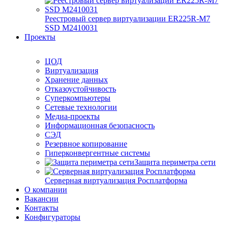
Реестровый сервер виртуализации ER225R-M7
SSD М2410031
Проекты
ЦОД
Виртуализация
Хранение данных
Отказоустойчивость
Суперкомпьютеры
Сетевые технологии
Медиа-проекты
Информационная безопасность
СЭД
Резервное копирование
Гиперконвергентные системы
Защита периметра сети
Серверная виртуализация Росплатформа
О компании
Вакансии
Контакты
Конфигураторы