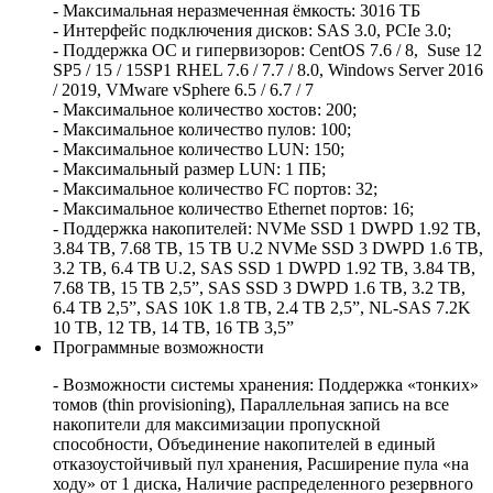
- Максимальная неразмеченная ёмкость: 3016 ТБ
- Интерфейс подключения дисков: SAS 3.0, PCIe 3.0;
- Поддержка ОС и гипервизоров: CentOS 7.6 / 8, Suse 12
SP5 / 15 / 15SP1 RHEL 7.6 / 7.7 / 8.0, Windows Server 2016
/ 2019, VMware vSphere 6.5 / 6.7 / 7
- Максимальное количество хостов: 200;
- Максимальное количество пулов: 100;
- Максимальное количество LUN: 150;
- Максимальный размер LUN: 1 ПБ;
- Максимальное количество FC портов: 32;
- Максимальное количество Ethernet портов: 16;
- Поддержка накопителей: NVMe SSD 1 DWPD 1.92 TB,
3.84 ТВ, 7.68 ТВ, 15 TB U.2 NVMe SSD 3 DWPD 1.6 TB,
3.2 ТВ, 6.4 TB U.2, SAS SSD 1 DWPD 1.92 TB, 3.84 ТВ,
7.68 ТВ, 15 TB 2,5”, SAS SSD 3 DWPD 1.6 TB, 3.2 ТВ,
6.4 TB 2,5”, SAS 10K 1.8 TB, 2.4 TB 2,5”, NL-SAS 7.2K
10 ТВ, 12 ТВ, 14 ТВ, 16 TB 3,5”
Программные возможности
- Возможности системы хранения: Поддержка «тонких»
томов (thin provisioning), Параллельная запись на все
накопители для максимизации пропускной
способности, Объединение накопителей в единый
отказоустойчивый пул хранения, Расширение пула «на
ходу» от 1 диска, Наличие распределенного резервного