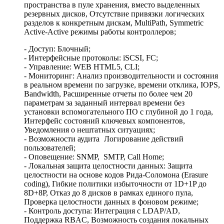
пространства в пуле хранения, вместо выделенных
резервных дисков, Отсутствие привязки логических
разделов к конкретным дискам, MultiPath, Symmetriс
Active-Active режимы работы контроллеров;
- Доступ: Блочный;
- Интерфейсные протоколы: iSCSI, FC;
- Управление: WEB HTML5, CLI;
- Мониторинг: Анализ производительности и состояния
в реальном времени по загрузке, времени отклика, IOPS,
Bandwidth, Расширенные отчеты по более чем 20
параметрам за заданный интервал времени без
установки вспомогательного ПО с глубиной до 1 года,
Интерфейс состояний ключевых компонентов,
Уведомления о нештатных ситуациях;
- Возможности аудита
Логирование действий
пользователей;
- Оповещение: SNMP, SMTP, Call Home;
- Локальная защита целостности данных: Защита
целостности на основе кодов Рида-Соломона (Erasure
coding), Гибкие политики избыточности от 1D+1P до
8D+8P, Отказ до 8 дисков в рамках единого пула,
Проверка целостности данных в фоновом режиме;
- Контроль доступа: Интеграция с LDAP/AD,
Поддержка RBAC, Возможность создания локальных