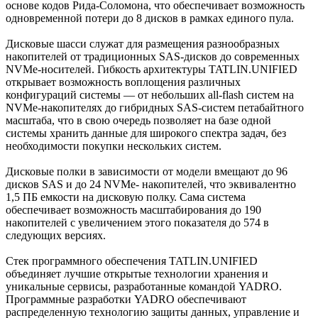
основе кодов Рида-Соломона, что обеспечивает возможность
одновременной потери до 8 дисков в рамках единого пула.
Дисковые шасси служат для размещения разнообразных
накопителей от традиционных SAS-дисков до современных
NVMe-носителей. Гибкость архитектуры TATLIN.UNIFIED
открывает возможность воплощения различных
конфигураций системы — от небольших all-flash систем на
NVMe-накопителях до гибридных SAS-систем петабайтного
масштаба, что в свою очередь позволяет на базе одной
системы хранить данные для широкого спектра задач, без
необходимости покупки нескольких систем.
Дисковые полки в зависимости от модели вмещают до 96
дисков SAS и до 24 NVMe- накопителей, что эквивалентно
1,5 ПБ емкости на дисковую полку. Сама система
обеспечивает возможность масштабирования до 190
накопителей с увеличением этого показателя до 574 в
следующих версиях.
Стек программного обеспечения TATLIN.UNIFIED
объединяет лучшие открытые технологии хранения и
уникальные сервисы, разработанные командой YADRO.
Программные разработки YADRO обеспечивают
распределенную технологию защиты данных, управление и