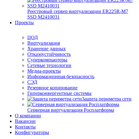
Реестровый сервер виртуализации ER225R-M7
SSD М2410031
Проекты
ЦОД
Виртуализация
Хранение данных
Отказоустойчивость
Суперкомпьютеры
Сетевые технологии
Медиа-проекты
Информационная безопасность
СЭД
Резервное копирование
Гиперконвергентные системы
Защита периметра сети
Серверная виртуализация Росплатформа
О компании
Вакансии
Контакты
Конфигураторы