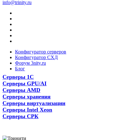
info@trinity.ru
Конфигуратор серверов
Конфигуратор СХД
Форум 3nity.ru
Блог
Серверы 1С
Серверы GPU/AI
Серверы AMD
Серверы хранения
Серверы виртуализации
Серверы Intel Xeon
Серверы СРК