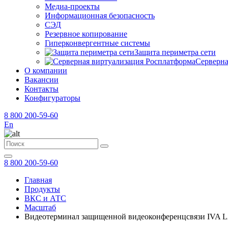
Медиа-проекты
Информационная безопасность
СЭД
Резервное копирование
Гиперконвергентные системы
Защита периметра сети
Серверна
О компании
Вакансии
Контакты
Конфигураторы
8 800 200-59-60
En
8 800 200-59-60
Главная
Продукты
ВКС и АТС
Масштаб
Видеотерминал защищенной видеоконференцсвязи IVA