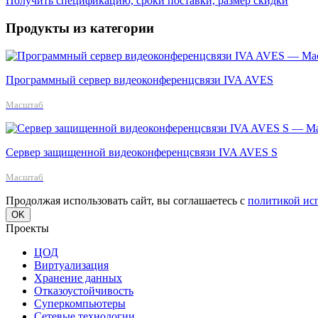
Получить спецификацию, сроки поставки, размер скидки
Продукты из категории
Программный сервер видеоконференцсвязи IVA AVES
Масштаб
Сервер защищенной видеоконференцсвязи IVA AVES S
Масштаб
Продолжая использовать сайт, вы соглашаетесь с
политикой ис
OK
Проекты
ЦОД
Виртуализация
Хранение данных
Отказоустойчивость
Суперкомпьютеры
Сетевые технологии