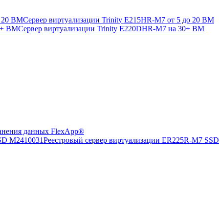
Сервер виртуализации Trinity E215HR-M7 от 5 до 20 ВМ
Сервер виртуализации Trinity E220DHR-M7 на 30+ ВМ
анения данных FlexApp®
Реестровый сервер виртуализации ER225R-M7 SS