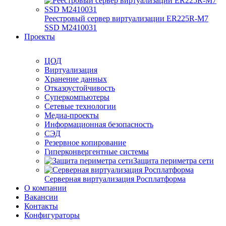
Реестровый сервер виртуализации ER225R-M7
SSD М2410031
Проекты
ЦОД
Виртуализация
Хранение данных
Отказоустойчивость
Суперкомпьютеры
Сетевые технологии
Медиа-проекты
Информационная безопасность
СЭД
Резервное копирование
Гиперконвергентные системы
Защита периметра сети
Серверная виртуализация Росплатформа
О компании
Вакансии
Контакты
Конфигураторы