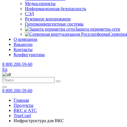
Медиа-проекты
Информационная безопасность
СЭД
Резервное копирование
Гиперконвергентные системы
Защита периметра сети
Серверна
О компании
Вакансии
Контакты
Конфигураторы
8 800 200-59-60
En
8 800 200-59-60
Главная
Продукты
ВКС и АТС
TrueConf
Инфраструктура для ВКС