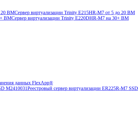
Сервер виртуализации Trinity E215HR-M7 от 5 до 20 ВМ
Сервер виртуализации Trinity E220DHR-M7 на 30+ ВМ
анения данных FlexApp®
Реестровый сервер виртуализации ER225R-M7 SS