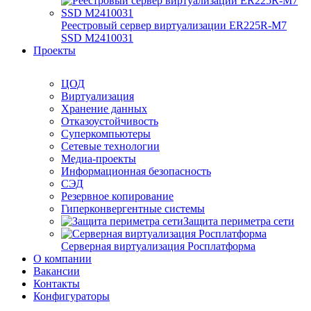
Реестровый сервер виртуализации ER225R-M7
SSD М2410031
Проекты
ЦОД
Виртуализация
Хранение данных
Отказоустойчивость
Суперкомпьютеры
Сетевые технологии
Медиа-проекты
Информационная безопасность
СЭД
Резервное копирование
Гиперконвергентные системы
Защита периметра сети
Серверная виртуализация Росплатформа
О компании
Вакансии
Контакты
Конфигураторы