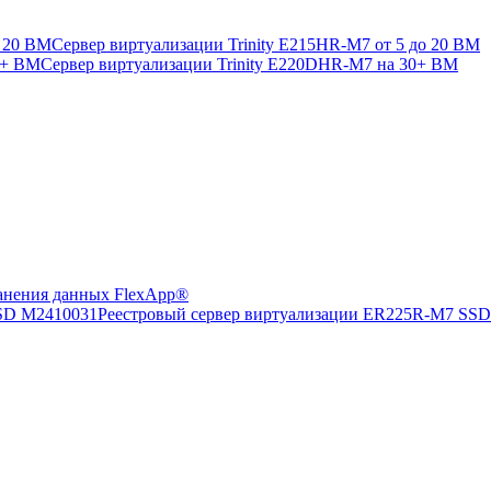
Сервер виртуализации Trinity E215HR-M7 от 5 до 20 ВМ
Сервер виртуализации Trinity E220DHR-M7 на 30+ ВМ
анения данных FlexApp®
Реестровый сервер виртуализации ER225R-M7 SS