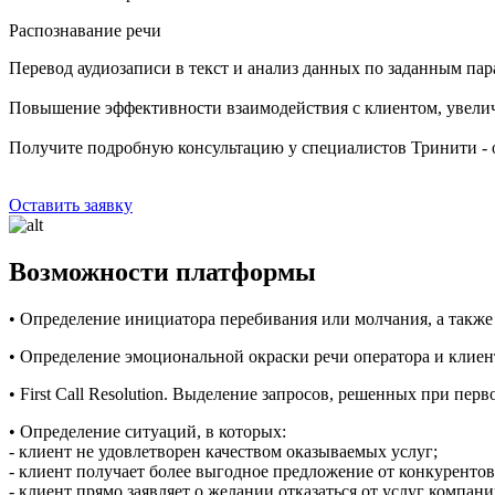
Распознавание речи
Перевод аудиозаписи в текст и анализ данных по заданным па
Повышение эффективности взаимодействия с клиентом, увелич
Получите подробную консультацию у специалистов Тринити - о
Оставить заявку
Возможности платформы
• Определение инициатора перебивания или молчания, а также
• Определение эмоциональной окраски речи оператора и клиен
• First Call Resolution. Выделение запросов, решенных при пер
• Определение ситуаций, в которых:
- клиент не удовлетворен качеством оказываемых услуг;
- клиент получает более выгодное предложение от конкурентов
- клиент прямо заявляет о желании отказаться от услуг компани