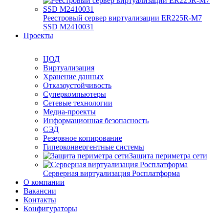
Реестровый сервер виртуализации ER225R-M7
SSD М2410031
Проекты
ЦОД
Виртуализация
Хранение данных
Отказоустойчивость
Суперкомпьютеры
Сетевые технологии
Медиа-проекты
Информационная безопасность
СЭД
Резервное копирование
Гиперконвергентные системы
Защита периметра сети
Серверная виртуализация Росплатформа
О компании
Вакансии
Контакты
Конфигураторы