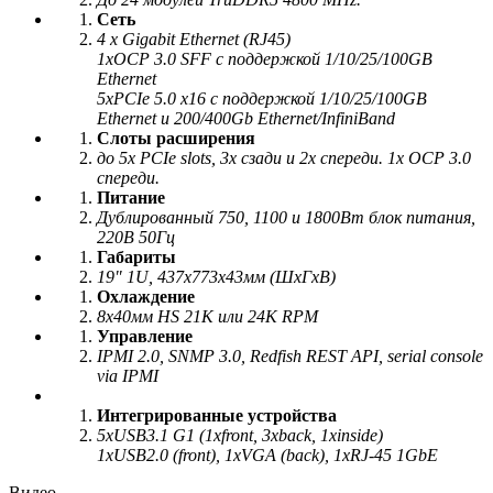
Сеть
4 x Gigabit Ethernet (RJ45)
1xOCP 3.0 SFF c поддержкой 1/10/25/100GB
Ethernet
5xPCIe 5.0 x16 c поддержкой 1/10/25/100GB
Ethernet и 200/400Gb Ethernet/InfiniBand
Слоты расширения
до 5x PCIe slots, 3x сзади и 2x спереди. 1x OCP 3.0
спереди.
Питание
Дублированный 750, 1100 и 1800Вт блок питания,
220В 50Гц
Габариты
19" 1U, 437х773х43мм (ШхГхВ)
Охлаждение
8x40мм HS 21K или 24K RPM
Управление
IPMI 2.0, SNMP 3.0, Redfish REST API, serial console
via IPMI
Интегрированные устройства
5xUSB3.1 G1 (1xfront, 3xback, 1xinside)
1xUSB2.0 (front), 1xVGA (back), 1xRJ-45 1GbE
Видео