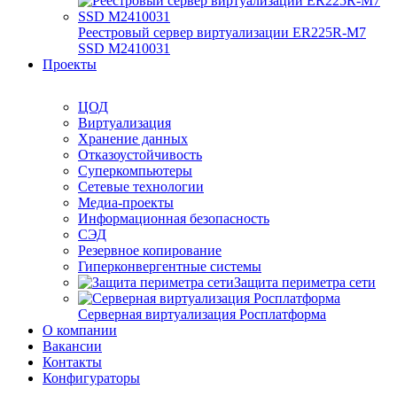
Реестровый сервер виртуализации ER225R-M7
SSD М2410031
Проекты
ЦОД
Виртуализация
Хранение данных
Отказоустойчивость
Суперкомпьютеры
Сетевые технологии
Медиа-проекты
Информационная безопасность
СЭД
Резервное копирование
Гиперконвергентные системы
Защита периметра сети
Серверная виртуализация Росплатформа
О компании
Вакансии
Контакты
Конфигураторы