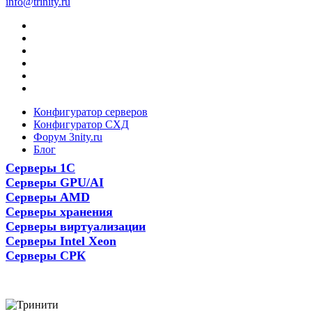
info@trinity.ru
Конфигуратор серверов
Конфигуратор СХД
Форум 3nity.ru
Блог
Серверы 1С
Серверы GPU/AI
Серверы AMD
Серверы хранения
Серверы виртуализации
Серверы Intel Xeon
Серверы СРК