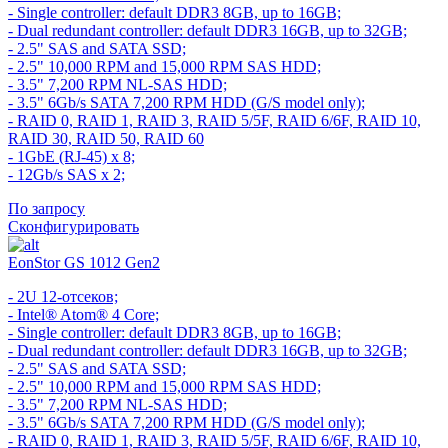
- Single controller: default DDR3 8GB, up to 16GB;
- Dual redundant controller: default DDR3 16GB, up to 32GB;
- 2.5" SAS and SATA SSD;
- 2.5" 10,000 RPM and 15,000 RPM SAS HDD;
- 3.5" 7,200 RPM NL-SAS HDD;
- 3.5" 6Gb/s SATA 7,200 RPM HDD (G/S model only);
- RAID 0, RAID 1, RAID 3, RAID 5/5F, RAID 6/6F, RAID 10,
RAID 30, RAID 50, RAID 60
- 1GbE (RJ-45) x 8;
- 12Gb/s SAS x 2;
По запросу
Сконфигурировать
EonStor GS 1012 Gen2
- 2U 12-отсеков;
- Intel® Atom® 4 Core;
- Single controller: default DDR3 8GB, up to 16GB;
- Dual redundant controller: default DDR3 16GB, up to 32GB;
- 2.5" SAS and SATA SSD;
- 2.5" 10,000 RPM and 15,000 RPM SAS HDD;
- 3.5" 7,200 RPM NL-SAS HDD;
- 3.5" 6Gb/s SATA 7,200 RPM HDD (G/S model only);
- RAID 0, RAID 1, RAID 3, RAID 5/5F, RAID 6/6F, RAID 10,