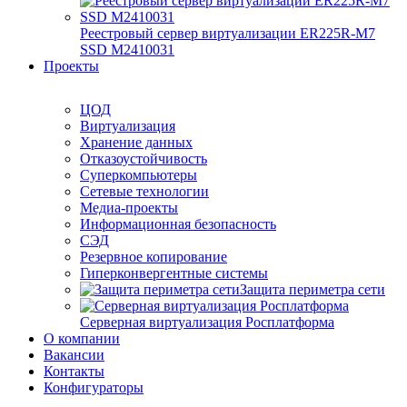
Реестровый сервер виртуализации ER225R-M7
SSD М2410031
Проекты
ЦОД
Виртуализация
Хранение данных
Отказоустойчивость
Суперкомпьютеры
Сетевые технологии
Медиа-проекты
Информационная безопасность
СЭД
Резервное копирование
Гиперконвергентные системы
Защита периметра сети
Серверная виртуализация Росплатформа
О компании
Вакансии
Контакты
Конфигураторы