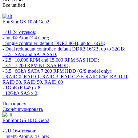
Все
unified
EonStor GS 1024 Gen2
- 4U 24-отсеков;
- Intel® Atom® 4 Core;
- Single controller: default DDR3 8GB, up to 16GB;
- Dual redundant controller: default DDR3 16GB, up to 32GB;
- 2.5" SAS and SATA SSD;
- 2.5" 10,000 RPM and 15,000 RPM SAS HDD;
- 3.5" 7,200 RPM NL-SAS HDD;
- 3.5" 6Gb/s SATA 7,200 RPM HDD (G/S model only);
- RAID 0, RAID 1, RAID 3, RAID 5/5F, RAID 6/6F, RAID 10,
RAID 30, RAID 50, RAID 60
- 1GbE (RJ-45) x 8;
- 12Gb/s SAS x 2;
По запросу
Сконфигурировать
EonStor GS 1016 Gen2
- 2U 16-отсеков;
- Intel® Atom® 4 Core;