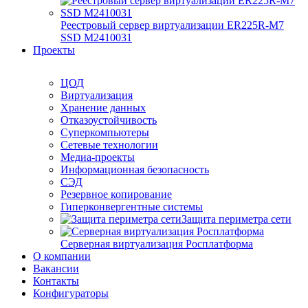
Реестровый сервер виртуализации ER225R-M7
SSD М2410031
Проекты
ЦОД
Виртуализация
Хранение данных
Отказоустойчивость
Суперкомпьютеры
Сетевые технологии
Медиа-проекты
Информационная безопасность
СЭД
Резервное копирование
Гиперконвергентные системы
Защита периметра сети
Серверная виртуализация Росплатформа
О компании
Вакансии
Контакты
Конфигураторы