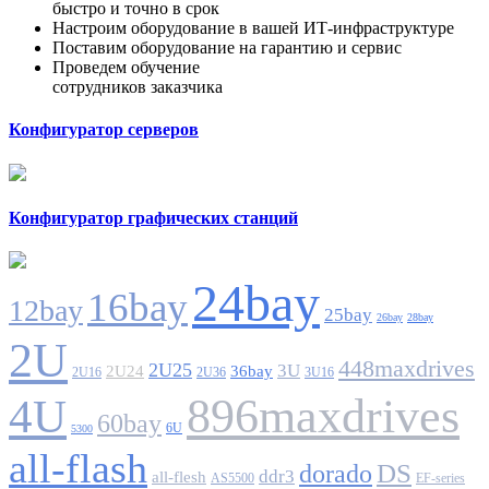
быстро и точно в срок
Настроим оборудование в вашей ИТ-инфраструктуре
Поставим оборудование на гарантию и сервис
Проведем обучение
сотрудников заказчика
Конфигуратор серверов
Конфигуратор графических станций
24bay
16bay
12bay
25bay
26bay
28bay
2U
448maxdrives
2U25
3U
2U24
36bay
2U16
2U36
3U16
896maxdrives
4U
60bay
6U
5300
all-flash
DS
dorado
ddr3
all-flesh
AS5500
EF-series