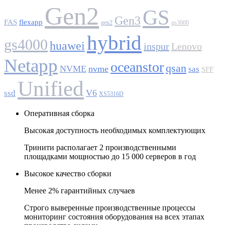
Gen2
GS
Gen3
FAS
flexapp
gen2
gs3000
hybrid
gs4000
huawei
inspur
Lenovo
Netapp
oceanstor
qsan
NVME
nvme
sas
SFF
Unified
V6
ssd
XS5316D
Оперативная сборка
Высокая доступность необходимых комплектующих
Тринити располагает 2 производственными
площадками мощностью до 15 000 серверов в год
Высокое качество сборки
Менее 2% гарантийных случаев
Строго выверенные производственные процессы
мониторинг состояния оборудования на всех этапах