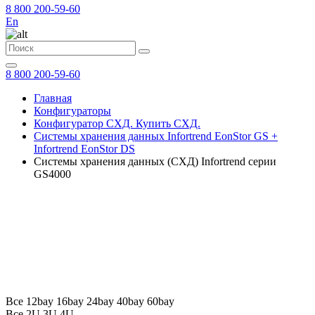
8 800 200-59-60
En
8 800 200-59-60
Главная
Конфигураторы
Конфигуратор СХД. Купить СХД.
Системы хранения данных Infortrend EonStor GS +
Infortrend EonStor DS
Системы хранения данных (СХД) Infortrend серии
GS4000
Все
12bay
16bay
24bay
40bay
60bay
Все
2U
3U
4U