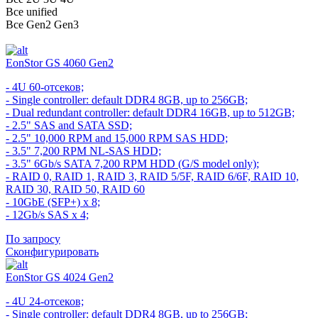
Все
unified
Все
Gen2
Gen3
EonStor GS 4060 Gen2
- 4U 60-отсеков;
- Single controller: default DDR4 8GB, up to 256GB;
- Dual redundant controller: default DDR4 16GB, up to 512GB;
- 2.5" SAS and SATA SSD;
- 2.5" 10,000 RPM and 15,000 RPM SAS HDD;
- 3.5" 7,200 RPM NL-SAS HDD;
- 3.5" 6Gb/s SATA 7,200 RPM HDD (G/S model only);
- RAID 0, RAID 1, RAID 3, RAID 5/5F, RAID 6/6F, RAID 10,
RAID 30, RAID 50, RAID 60
- 10GbE (SFP+) x 8;
- 12Gb/s SAS x 4;
По запросу
Сконфигурировать
EonStor GS 4024 Gen2
- 4U 24-отсеков;
- Single controller: default DDR4 8GB, up to 256GB;