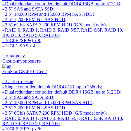
- Dual redundant controller: default DDR4 16GB, up to 512GB;
- 2.5" SAS and SATA SSD;
- 2.5" 10,000 RPM and 15,000 RPM SAS HDD;
- 3.5" 7,200 RPM NL-SAS HDD;
- 3.5" 6Gb/s SATA 7,200 RPM HDD (G/S model only);
- RAID 0, RAID 1, RAID 3, RAID 5/5F, RAID 6/6F, RAID 10,
RAID 30, RAID 50, RAID 60
- 10GbE (SFP+) x 8;
- 12Gb/s SAS x 4;
По запросу
Сконфигурировать
EonStor GS 4016 Gen2
- 3U 16-отсеков;
- Single controller: default DDR4 8GB, up to 256GB;
- Dual redundant controller: default DDR4 16GB, up to 512GB;
- 2.5" SAS and SATA SSD;
- 2.5" 10,000 RPM and 15,000 RPM SAS HDD;
- 3.5" 7,200 RPM NL-SAS HDD;
- 3.5" 6Gb/s SATA 7,200 RPM HDD (G/S model only);
- RAID 0, RAID 1, RAID 3, RAID 5/5F, RAID 6/6F, RAID 10,
RAID 30, RAID 50, RAID 60
- 10GbE (SFP+) x 8;