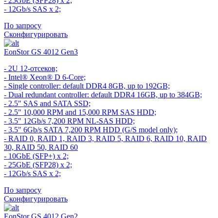
- 25GbE (SFP28) x 2;
- 12Gb/s SAS x 2;
По запросу
Сконфигурировать
EonStor GS 4012 Gen3
- 2U 12-отсеков;
- Intel® Xeon® D 6-Core;
- Single controller: default DDR4 8GB, up to 192GB;
- Dual redundant controller: default DDR4 16GB, up to 384GB;
- 2.5" SAS and SATA SSD;
- 2.5" 10,000 RPM and 15,000 RPM SAS HDD;
- 3.5" 12Gb/s 7,200 RPM NL-SAS HDD;
- 3.5" 6Gb/s SATA 7,200 RPM HDD (G/S model only);
- RAID 0, RAID 1, RAID 3, RAID 5, RAID 6, RAID 10, RAID
30, RAID 50, RAID 60
- 10GbE (SFP+) x 2;
- 25GbE (SFP28) x 2;
- 12Gb/s SAS x 2;
По запросу
Сконфигурировать
EonStor GS 4012 Gen2