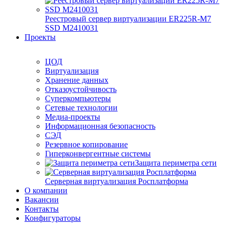
Реестровый сервер виртуализации ER225R-M7
SSD М2410031
Проекты
ЦОД
Виртуализация
Хранение данных
Отказоустойчивость
Суперкомпьютеры
Сетевые технологии
Медиа-проекты
Информационная безопасность
СЭД
Резервное копирование
Гиперконвергентные системы
Защита периметра сети
Серверная виртуализация Росплатформа
О компании
Вакансии
Контакты
Конфигураторы