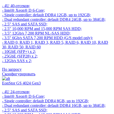
- 4U 40-отсеков;
- Intel® Xeon® D 6-Core;
- Single controller: default DDR4 12GB, up to 192GB;
- Dual redundant controller: default DDR4 24GB, up to 384GB;
- 2.5" SAS and SATA SSD;
- 2.5" 10,000 RPM and 15,000 RPM SAS HDD;
- 3.5" 12Gb/s 7,200 RPM NL-SAS HDD;
- 3.5" 6Gb/s SATA 7,200 RPM HDD (G/S model only);
- RAID 0, RAID 1, RAID 3, RAID 5, RAID 6, RAID 10, RAID
30, RAID 50, RAID 60
- 10GbE (SFP+) x 2;
- 25GbE (SFP28) x 2;
- 12Gb/s SAS x 2;
По запросу
Сконфигурировать
EonStor GS 4024 Gen3
- 4U 24-отсеков;
- Intel® Xeon® D 6-Core;
- Single controller: default DDR4 8GB, up to 192GB;
- Dual redundant controller: default DDR4 16GB, up to 384GB;
- 2.5" SAS and SATA SSD;