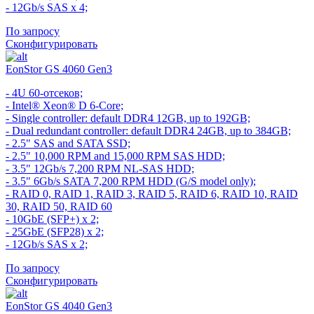
- 12Gb/s SAS x 4;
По запросу
Сконфигурировать
EonStor GS 4060 Gen3
- 4U 60-отсеков;
- Intel® Xeon® D 6-Core;
- Single controller: default DDR4 12GB, up to 192GB;
- Dual redundant controller: default DDR4 24GB, up to 384GB;
- 2.5" SAS and SATA SSD;
- 2.5" 10,000 RPM and 15,000 RPM SAS HDD;
- 3.5" 12Gb/s 7,200 RPM NL-SAS HDD;
- 3.5" 6Gb/s SATA 7,200 RPM HDD (G/S model only);
- RAID 0, RAID 1, RAID 3, RAID 5, RAID 6, RAID 10, RAID
30, RAID 50, RAID 60
- 10GbE (SFP+) x 2;
- 25GbE (SFP28) x 2;
- 12Gb/s SAS x 2;
По запросу
Сконфигурировать
EonStor GS 4040 Gen3