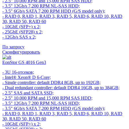
- 2.5" 10,000 RPM and 15,000 RPM SAS HDD;
- 3.5" 12Gb/s 7,200 RPM NL-SAS HDD;
- 3.5" 6Gb/s SATA 7,200 RPM HDD (G/S model only);
- RAID 0, RAID 1, RAID 3, RAID 5, RAID 6, RAID 10, RAID
30, RAID 50, RAID 60
- 10GbE (SFP+) x 2;
- 25GbE (SFP28) x 2;
- 12Gb/s SAS x 2;
По запросу
Сконфигурировать
EonStor GS 4016 Gen3
- 3U 16-отсеков;
- Intel® Xeon® D 6-Core;
- Single controller: default DDR4 8GB, up to 192GB;
- Dual redundant controller: default DDR4 16GB, up to 384GB;
- 2.5" SAS and SATA SSD;
- 2.5" 10,000 RPM and 15,000 RPM SAS HDD;
- 3.5" 12Gb/s 7,200 RPM NL-SAS HDD;
- 3.5" 6Gb/s SATA 7,200 RPM HDD (G/S model only);
- RAID 0, RAID 1, RAID 3, RAID 5, RAID 6, RAID 10, RAID
30, RAID 50, RAID 60
- 10GbE (SFP+) x 2;