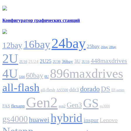
Конфигуратор графических станций
24bay
16bay
12bay
25bay
26bay
28bay
2U
448maxdrives
2U25
3U
2U24
36bay
2U16
2U36
3U16
896maxdrives
4U
60bay
6U
5300
all-flash
DS
dorado
ddr3
all-flesh
AS5500
EF-series
Gen2
GS
Gen3
FAS
flexapp
gen2
gs3000
hybrid
gs4000
huawei
inspur
Lenovo