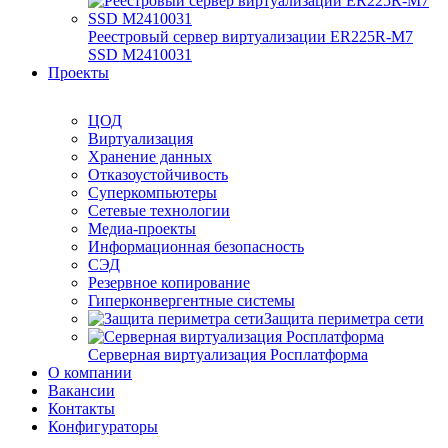
Реестровый сервер виртуализации ER225R-M7
SSD М2410031
Проекты
ЦОД
Виртуализация
Хранение данных
Отказоустойчивость
Суперкомпьютеры
Сетевые технологии
Медиа-проекты
Информационная безопасность
СЭД
Резервное копирование
Гиперконвергентные системы
Защита периметра сети
Серверная виртуализация Росплатформа
О компании
Вакансии
Контакты
Конфигураторы