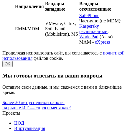
Вендоры
Вендоры
Направления
западные
отечественные
SafePhone
Частично (не MDM):
VMware, Citrix,
Kaspersky
EMM/MDM
Soti, Ivanti
расширенный
,
(MobileIron), MS
WorksPad
(Astra)
MAM -
eXpress
Продолжая использовать сайт, вы соглашаетесь с
политикой
использования
файлов cookie.
OK
Мы готовы ответить на ваши вопросы
Оставьте свои данные, и мы свяжемся с вами в ближайшее
время.
Более 30 лет успешной работы
на рынке ИТ — спроси меня как?
Проекты
ЦОД
Виртуализация