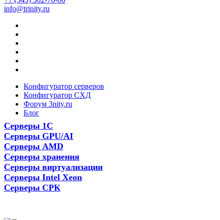
info@trinity.ru
Конфигуратор серверов
Конфигуратор СХД
Форум 3nity.ru
Блог
Серверы 1С
Серверы GPU/AI
Серверы AMD
Серверы хранения
Серверы виртуализации
Серверы Intel Xeon
Серверы СРК