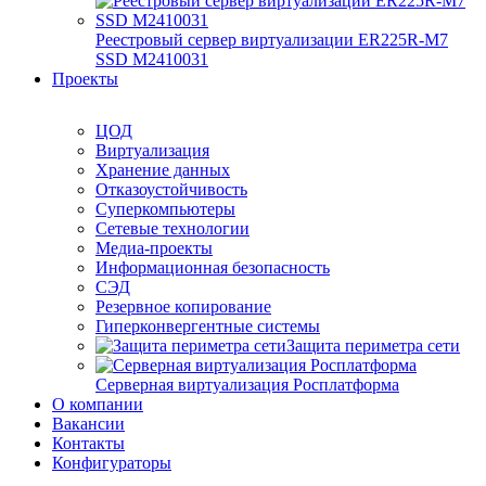
Реестровый сервер виртуализации ER225R-M7
SSD М2410031
Проекты
ЦОД
Виртуализация
Хранение данных
Отказоустойчивость
Суперкомпьютеры
Сетевые технологии
Медиа-проекты
Информационная безопасность
СЭД
Резервное копирование
Гиперконвергентные системы
Защита периметра сети
Серверная виртуализация Росплатформа
О компании
Вакансии
Контакты
Конфигураторы