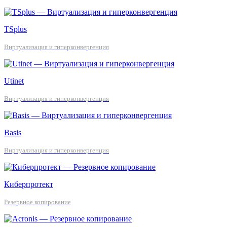
TSplus
Виртуализация и гиперконвергенция
Utinet
Виртуализация и гиперконвергенция
Basis
Виртуализация и гиперконвергенция
Киберпротект
Резервное копирование