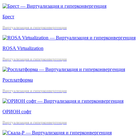
Брест
Виртуализация и гиперконвергенция
ROSA Virtualization
Виртуализация и гиперконвергенция
Росплатформа
Виртуализация и гиперконвергенция
ОРИОН софт
Виртуализация и гиперконвергенция