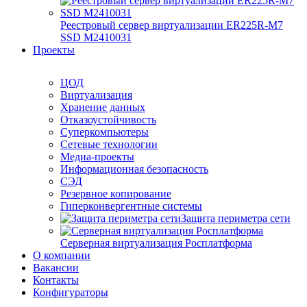
Реестровый сервер виртуализации ER225R-M7
SSD М2410031
Проекты
ЦОД
Виртуализация
Хранение данных
Отказоустойчивость
Суперкомпьютеры
Сетевые технологии
Медиа-проекты
Информационная безопасность
СЭД
Резервное копирование
Гиперконвергентные системы
Защита периметра сети
Серверная виртуализация Росплатформа
О компании
Вакансии
Контакты
Конфигураторы