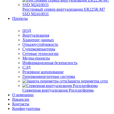
Реестровый сервер виртуализации ER225R-M7
SSD М2410031
Проекты
ЦОД
Виртуализация
Хранение данных
Отказоустойчивость
Суперкомпьютеры
Сетевые технологии
Медиа-проекты
Информационная безопасность
СЭД
Резервное копирование
Гиперконвергентные системы
Защита периметра сети
Серверная виртуализация Росплатформа
О компании
Вакансии
Контакты
Конфигураторы