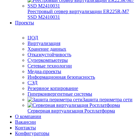
Реестровый сервер виртуализации ER225R-M7
SSD М2410031
Проекты
ЦОД
Виртуализация
Хранение данных
Отказоустойчивость
Суперкомпьютеры
Сетевые технологии
Медиа-проекты
Информационная безопасность
СЭД
Резервное копирование
Гиперконвергентные системы
Защита периметра сети
Серверная виртуализация Росплатформа
О компании
Вакансии
Контакты
Конфигураторы