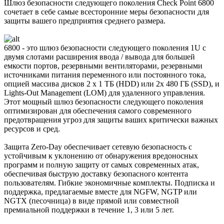
Шлюз безопасности следующего поколения Check Point 6800
сочетает в себе самые всесторонние меры безопасности для
защиты вашего предприятия среднего размера.
6800 - это шлюз безопасности следующего поколения 1U с
двумя слотами расширения ввода / вывода для большей
емкости портов, резервными вентиляторами, резервными
источниками питания переменного или постоянного тока,
опцией массива дисков 2 x 1 ТБ (HDD) или 2x 480 ГБ (SSD), и
Lights-Out Management (LOM) для удаленного управления.
Этот мощный шлюз безопасности следующего поколения
оптимизирован для обеспечения самого современного
предотвращения угроз для защиты ваших критически важных
ресурсов и сред.
Защита Zero-Day обеспечивает сетевую безопасность с
устойчивым к уклонению от обнаружения вредоносных
программ и полную защиту от самых современных атак,
обеспечивая быструю доставку безопасного контента
пользователям. Гибкие экономичные комплекты. Подписка и
поддержка, предлагаемые вместе для NGFW, NGTP или
NGTX (песочница) в виде прямой или совместной
премиальной поддержки в течение 1, 3 или 5 лет.