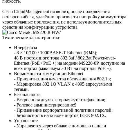
гибкость.
Cisco CloudManagement позволит, после подключения
сетевого кабеля, удалённо произвести настройку коммутатора
через облачные приложения, не используя дополнительных
средств на конфигурацию устройства.
Технические характеристики
Инерфейсы
- 8 × 10/100 / 1000BASE-T Ethernet (RJ45);
48 В постоянного тока 802.3af / 802.3at Power-over-
Ethernet (PoE / PoE +) на модели MS220-8P, доступно на
всех портах (максимум 30 Вт на порт для PoE +);
Возможности коммутации Ethernet
- Приоритизация качества обслуживания 802.1p;
- Маркировка 802.1Q VLAN с 4095 адресуемыми
тегами.
Безопасность
- Встроенная двухфакторная аутентификация;
- Ролевое администрирование$
- Применение корпоративной политики паролей;
- Безопасность на основе портов IEEE 802.1X.
Управление
- Управляется через облако с помощью панели