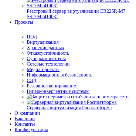
Реестровый сервер виртуализации ER225R-M7
SSD М2410031
Проекты
ЦОД
Виртуализация
Хранение данных
Отказоустойчивость
Суперкомпьютеры
Сетевые технологии
Медиа-проекты
Информационная безопасность
СЭД
Резервное копирование
Гиперконвергентные системы
Защита периметра сети
Серверная виртуализация Росплатформа
О компании
Вакансии
Контакты
Конфигураторы