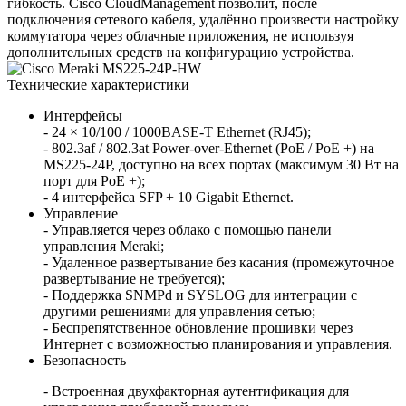
гибкость. Cisco CloudManagement позволит, после
подключения сетевого кабеля, удалённо произвести настройку
коммутатора через облачные приложения, не используя
дополнительных средств на конфигурацию устройства.
Технические характеристики
Интерфейсы
- 24 × 10/100 / 1000BASE-T Ethernet (RJ45);
- 802.3af / 802.3at Power-over-Ethernet (PoE / PoE +) на
MS225-24P, доступно на всех портах (максимум 30 Вт на
порт для PoE +);
- 4 интерфейса SFP + 10 Gigabit Ethernet.
Управление
- Управляется через облако с помощью панели
управления Meraki;
- Удаленное развертывание без касания (промежуточное
развертывание не требуется);
- Поддержка SNMPd и SYSLOG для интеграции с
другими решениями для управления сетью;
- Беспрепятственное обновление прошивки через
Интернет с возможностью планирования и управления.
Безопасность
- Встроенная двухфакторная аутентификация для