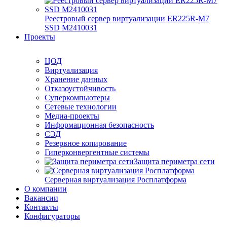
Реестровый сервер виртуализации ER225R-M7
SSD М2410031
Проекты
ЦОД
Виртуализация
Хранение данных
Отказоустойчивость
Суперкомпьютеры
Сетевые технологии
Медиа-проекты
Информационная безопасность
СЭД
Резервное копирование
Гиперконвергентные системы
Защита периметра сети
Серверная виртуализация Росплатформа
О компании
Вакансии
Контакты
Конфигураторы