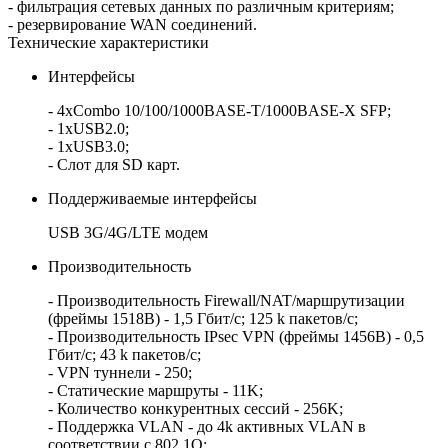
- фильтрация сетевых данных по различным критериям;
- резервирование WAN соединений.
Технические характеристики
Интерфейсы
- 4хCombo 10/100/1000BASE-T/1000BASE-X SFP;
- 1хUSB2.0;
- 1хUSB3.0;
- Слот для SD карт.
Поддерживаемые интерфейсы
USB 3G/4G/LTE модем
Производительность
- Производительность Firewall/NAT/маршрутизации
(фреймы 1518B) - 1,5 Гбит/c; 125 k пакетов/c;
- Производительность IPsec VPN (фреймы 1456B) - 0,5
Гбит/c; 43 k пакетов/c;
- VPN туннели - 250;
- Статические маршруты - 11K;
- Количество конкурентных сессий - 256K;
- Поддержка VLAN - до 4k активных VLAN в
соответствии с 802.1Q;