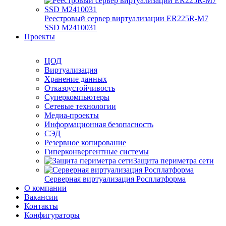
Реестровый сервер виртуализации ER225R-M7
SSD М2410031
Проекты
ЦОД
Виртуализация
Хранение данных
Отказоустойчивость
Суперкомпьютеры
Сетевые технологии
Медиа-проекты
Информационная безопасность
СЭД
Резервное копирование
Гиперконвергентные системы
Защита периметра сети
Серверная виртуализация Росплатформа
О компании
Вакансии
Контакты
Конфигураторы