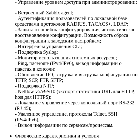
- Управление уровнем доступа при администрировании;
- Встроенный Zabbix agent;
- Аутентификация пользователей по локальной базе
средствами протоколов RADIUS, TACACS+, LDAP;
- Защита от ошибок конфигурирования, автоматическое
восстановление конфигурации. Возможность сброса
конфигурации к заводским настройкам;
- Интерфейсы управления CLI;
- Поддержка Syslog;
- Монитор использования системных ресурсов;
- Ping, traceroute (IPv4/IPv6), вывод информации о
пакетах в консоли;
- Обновление ПО, загрузка и выгрузка конфигурации по
TFTP, SCP, FTP, SFTP;
- Поддержка NTP;
- Netflow v5/v9/v10 (экспорт статистики URL для HTTP,
host для HTTPS);
- Локальное управление через консольный порт RS-232
(RJ-45);
- Удаленное управление, протоколы Telnet, SSH
(IPv4/IPv6);
- Вывод информации по сервисам/процессам.
Физические характеристики и условия