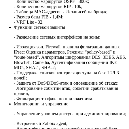
- Количество маршрутов OSPF - 300k;
- Количество маршрутов RIP - 10k;
- Таблица MAC-адресов - 2k записей на бридж;
- Размер базы FIB - 1,4M;
- VRF Lite - 32.
Функции сетевой защиты
- Разделение сетевых интерфейсов на зоны;
- Изоляция зон, Firewall, правила фильтрации данных
IPsec: Оценка параметров, Режимы “policy-based” и
“route-based”, Алгоритмы шифрования DES, 3DES, AES,
Blowfish, Camellia, Аутентификация сообщений IKE
MD5, SHA-1, SHA-2;
- Поддержка списков контроля доступа на базе L2/L3
полей;
- Защита от DoS/DDoS-атак и оповещение об атаках;
- Логирование событий атак, событий срабатывания
правил;
- Фильтрация трафика по приложениям.
Мониторинг и управление
- Управление уровнем доступа при администрировании;
- Встроенный Zabbix agent;
- Аутентификация пользователей по локальной базе