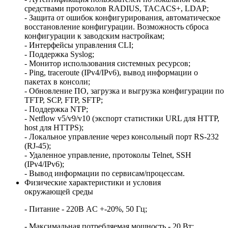
средствами протоколов RADIUS, TACACS+, LDAP;
- Защита от ошибок конфигурирования, автоматическое
восстановление конфигурации. Возможность сброса
конфигурации к заводским настройкам;
- Интерфейсы управления CLI;
- Поддержка Syslog;
- Монитор использования системных ресурсов;
- Ping, traceroute (IPv4/IPv6), вывод информации о
пакетах в консоли;
- Обновление ПО, загрузка и выгрузка конфигурации по
TFTP, SCP, FTP, SFTP;
- Поддержка NTP;
- Netflow v5/v9/v10 (экспорт статистики URL для HTTP,
host для HTTPS);
- Локальное управление через консольный порт RS-232
(RJ-45);
- Удаленное управление, протоколы Telnet, SSH
(IPv4/IPv6);
- Вывод информации по сервисам/процессам.
Физические характеристики и условия
окружающей среды
- Питание - 220В AC +-20%, 50 Гц;
- Максимальная потребляемая мощность - 20 Вт;