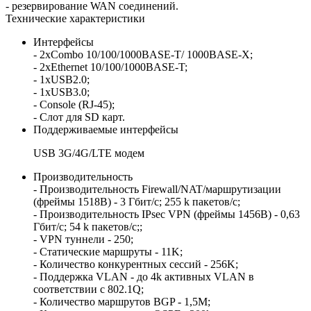
- резервирование WAN соединений.
Технические характеристики
Интерфейсы
- 2хCombo 10/100/1000BASE-T/ 1000BASE-X;
- 2xEthernet 10/100/1000BASE-T;
- 1хUSB2.0;
- 1хUSB3.0;
- Console (RJ-45);
- Слот для SD карт.
Поддерживаемые интерфейсы
USB 3G/4G/LTE модем
Производительность
- Производительность Firewall/NAT/маршрутизации
(фреймы 1518B) - 3 Гбит/c; 255 k пакетов/c;
- Производительность IPsec VPN (фреймы 1456B) - 0,63
Гбит/c; 54 k пакетов/c;;
- VPN туннели - 250;
- Статические маршруты - 11K;
- Количество конкурентных сессий - 256K;
- Поддержка VLAN - до 4k активных VLAN в
соответствии с 802.1Q;
- Количество маршрутов BGP - 1,5M;