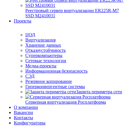
Реестровый сервер виртуализации ER225R-M7
SSD М2410031
Проекты
ЦОД
Виртуализация
Хранение данных
Отказоустойчивость
Суперкомпьютеры
Сетевые технологии
Медиа-проекты
Информационная безопасность
СЭД
Резервное копирование
Гиперконвергентные системы
Защита периметра сети
Серверная виртуализация Росплатформа
О компании
Вакансии
Контакты
Конфигураторы