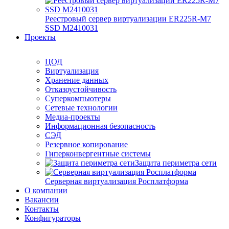
Реестровый сервер виртуализации ER225R-M7
SSD М2410031
Проекты
ЦОД
Виртуализация
Хранение данных
Отказоустойчивость
Суперкомпьютеры
Сетевые технологии
Медиа-проекты
Информационная безопасность
СЭД
Резервное копирование
Гиперконвергентные системы
Защита периметра сети
Серверная виртуализация Росплатформа
О компании
Вакансии
Контакты
Конфигураторы