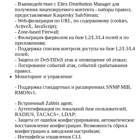
- Взаимодействие с Eltex Distribution Manager для
получения лицензируемого контента - наборы правил,
предоставляемые Kaspersky SafeStream;
- Web-фильтрация по URL, по содержимому (cookies,
ActiveX, JavaScript);
- Zone-based Firewall;
- Фильтрация фаерволом на базе L2/L3/L4 полей и по
приложениям;
- Поддержка списков контроля доступа на базе L2/L3/L4
полей;
- Защита от DoS/DDoS атак и оповещение об атаках;
- Логирование событий атак, событий срабатывания
правил.
Мониторинг и управление
- Поддержка стандартных и расширенных SNMP MIB,
RMONv1;
- Встроенный Zabbix agent;
- Аутентификация по локальной базе пользователей,
RADIUS, TACACS+, LDAP;
- Защита от ошибок конфигурирования, автоматическое
восстановление конфигурации. Возможность сброса
конфигурации к заводским настройкам;
- Интерфейсы управления CLI;