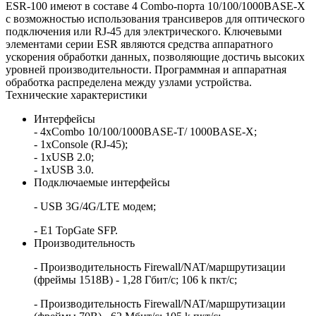
ESR-100 имеют в составе 4 Combo-порта 10/100/1000BASE-X
с возможностью использования трансиверов для оптического
подключения или RJ-45 для электрического. Ключевыми
элементами серии ESR являются средства аппаратного
ускорения обработки данных, позволяющие достичь высоких
уровней производительности. Программная и аппаратная
обработка распределена между узлами устройства.
Технические характеристики
Интерфейсы
- 4хCombo 10/100/1000BASE-T/ 1000BASE-X;
- 1xConsole (RJ-45);
- 1хUSB 2.0;
- 1хUSB 3.0.
Подключаемые интерфейсы
- USB 3G/4G/LTE модем;
- E1 TopGate SFP.
Производительность
- Производительность Firewall/NAT/маршрутизации
(фреймы 1518B) - 1,28 Гбит/c; 106 k пкт/с;
- Производительность Firewall/NAT/маршрутизации