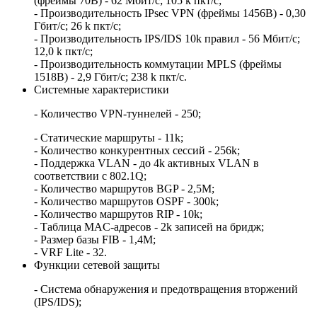
(фреймы 70B) - 62 Мбит/c; 105 k пкт/c;
- Производительность IPsec VPN (фреймы 1456B) - 0,30
Гбит/c; 26 k пкт/с;
- Производительность IPS/IDS 10k правил - 56 Мбит/c;
12,0 k пкт/c;
- Производительность коммутации MPLS (фреймы
1518B) - 2,9 Гбит/c; 238 k пкт/c.
Системные характеристики
- Количество VPN-туннелей - 250;
- Статические маршруты - 11k;
- Количество конкурентных сессий - 256k;
- Поддержка VLAN - до 4k активных VLAN в
соответствии с 802.1Q;
- Количество маршрутов BGP - 2,5M;
- Количество маршрутов OSPF - 300k;
- Количество маршрутов RIP - 10k;
- Таблица MAC-адресов - 2k записей на бридж;
- Размер базы FIB - 1,4M;
- VRF Lite - 32.
Функции сетевой защиты
- Система обнаружения и предотвращения вторжений
(IPS/IDS);