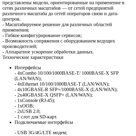
представлены модели, ориентированные на применение в
сетях различных масштабов — от сетей предприятий
различного масштаба до сетей операторов связи и дата-
центров.
- Масштабируемое решение для различных областей
применения;
- Гибкое конфигурирование сервисов;
- Возможность сопряжения с оборудованием ведущих
производителей;
- Аппаратное ускорение обработки данных.
Технические характеристики
Интерфейсы
- 4хCombo 10/100/1000BASE-T/ 1000BASE-X SFP
(LAN/WAN);
- 4хEthernet 10/100/1000BASE-T (LAN/WAN);
- 4х10GBASE-R SFP+/1000BASE-X (LAN/WAN);
- 2x40GBASE-X QSFP+ (LAN/WAN);
- 1xConsole (RJ-45);
- 1xOOB;
- 2хUSB 2.0;
- 1 слот для SD-карт.
Подключаемые интерфейсы
- USB 3G/4G/LTE модем;