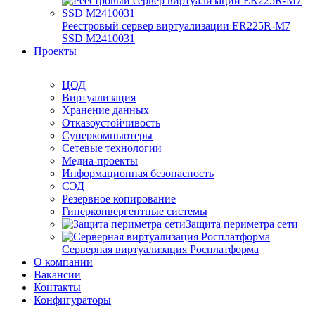
Реестровый сервер виртуализации ER225R-M7
SSD М2410031
Проекты
ЦОД
Виртуализация
Хранение данных
Отказоустойчивость
Суперкомпьютеры
Сетевые технологии
Медиа-проекты
Информационная безопасность
СЭД
Резервное копирование
Гиперконвергентные системы
Защита периметра сети
Серверная виртуализация Росплатформа
О компании
Вакансии
Контакты
Конфигураторы