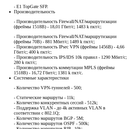
- E1 TopGate SFP.
Производительность
- Производительность Firewall/NAT/маршрутизации
(фреймы 1518B) - 18,01 Гбит/c; 1483 k пкт/с;
- Производительность Firewall/NAT/маршрутизации
(фреймы 70B) - 881 Мбит/c; 1489 k пкт/c;
- Производительность IPsec VPN (фреймы 1456B) - 4,66
Гбит/c; 400 k пкт/с;
- Производительность IPS/IDS 10k правил - 1290 Мбит/c;
280 k пкт/с;
- Производительность коммутации MPLS (фреймы
1518B) - 16,72 Гбит/с; 1381 k пкт/с.
Системные характеристики
- Количество VPN-туннелей - 500;
- Статические маршруты - 11k;
- Количество конкурентных сессий - 512k;
- Поддержка VLAN - до 4k активных VLAN в
соответствии с 802.1Q;
- Количество маршрутов BGP - 5M;
- Количество маршрутов OSPF - 500k;
- Количество маршрутов RIP - 10k;