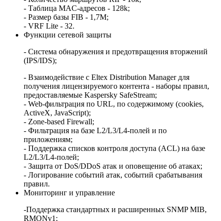
- Таблица MAC-адресов - 128k;
- Размер базы FIB - 1,7M;
- VRF Lite - 32.
Функции сетевой защиты
- Система обнаружения и предотвращения вторжений
(IPS/IDS);
- Взаимодействие с Eltex Distribution Manager для
получения лицензируемого контента - наборы правил,
предоставляемые Kaspersky SafeStream;
- Web-фильтрация по URL, по содержимому (cookies,
ActiveX, JavaScript);
- Zone-based Firewall;
- Фильтрация на базе L2/L3/L4-полей и по
приложениям;
- Поддержка списков контроля доступа (ACL) на базе
L2/L3/L4-полей;
- Защита от DoS/DDoS атак и оповещение об атаках;
- Логирование событий атак, событий срабатывания
правил.
Мониторинг и управление
-Поддержка стандартных и расширенных SNMP MIB,
RMONv1;