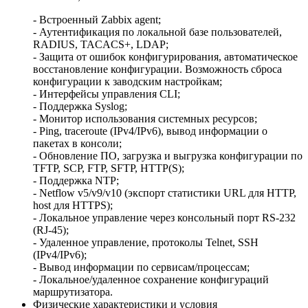
- Встроенный Zabbix agent;
- Аутентификация по локальной базе пользователей,
RADIUS, TACACS+, LDAP;
- Защита от ошибок конфигурирования, автоматическое
восстановление конфигурации. Возможность сброса
конфигурации к заводским настройкам;
- Интерфейсы управления CLI;
- Поддержка Syslog;
- Монитор использования системных ресурсов;
- Ping, traceroute (IPv4/IPv6), вывод информации о
пакетах в консоли;
- Обновление ПО, загрузка и выгрузка конфигурации по
TFTP, SCP, FTP, SFTP, HTTP(S);
- Поддержка NTP;
- Netflow v5/v9/v10 (экспорт статистики URL для HTTP,
host для HTTPS);
- Локальное управление через консольный порт RS-232
(RJ-45);
- Удаленное управление, протоколы Telnet, SSH
(IPv4/IPv6);
- Вывод информации по сервисам/процессам;
- Локальное/удаленное сохранение конфигураций
маршрутизатора.
Физические характеристики и условия