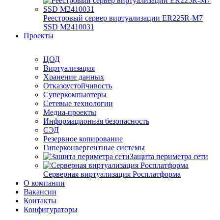
Реестровый сервер виртуализации ER225R-M7
SSD М2410031
Проекты
ЦОД
Виртуализация
Хранение данных
Отказоустойчивость
Суперкомпьютеры
Сетевые технологии
Медиа-проекты
Информационная безопасность
СЭД
Резервное копирование
Гиперконвергентные системы
Защита периметра сети
Серверная виртуализация Росплатформа
О компании
Вакансии
Контакты
Конфигураторы